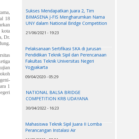
Sukses Mendapatkan Juara 2, Tim
tama,
BIMASENA J-FIS Mengharumkan Nama
al 18
UNY dalam National Bridge Competition
arkan
 kota
21/06/2021 - 19:23
, Dr.
dung.
Pelaksanaan Sertifikasi SKA di Jurusan
Pendidikan Teknik Sipil dan Perencanaan
sitas
Fakultas Teknik Universitas Negeri
etiga
Yogyakarta
ujian
kokoh
09/04/2020 - 05:29
geni-
ara 1
NATIONAL BALSA BRIDGE
egeri
COMPETITION KRB UDAYANA
30/04/2022 - 16:23
Mahasiswa Teknik Sipil Juara II Lomba
Perancangan Instalasi Air