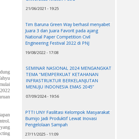
21/06/2021 - 19:25
Tim Baruna Green Way berhasil menyabet
Juara 3 dan Juara Favorit pada ajang
National Paper Competition Civil
Engineering Festival 2022 di PNJ
19/08/2022 - 17:08
SEMINAR NASIONAL 2024 MENGANGKAT
edung
TEMA “MEMPERKUAT KETAHANAN
Wahyu
INFRASTRUKTUR BERKELANJUTAN
mulai
MENUJU INDONESIA EMAS 2045”
 2022
07/09/2024 - 19:56
uruan
PTTI UNY Fasilitasi Kelompok Masyarakat
iapan
Bumijo Jadi Produktif Lewat Inovasi
trol.
Pengelolaan Sampah
 yang
cting
27/11/2025 - 11:09