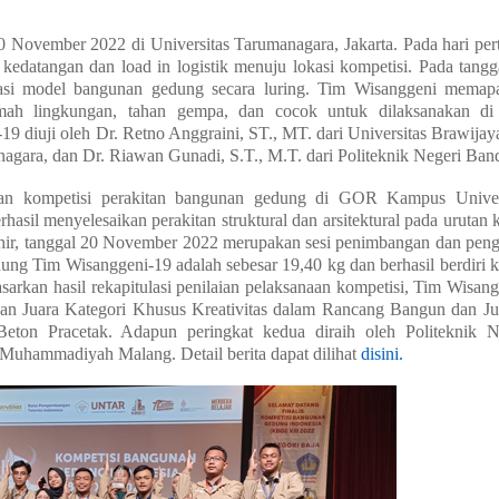
0 November 2022 di Universitas Tarumanagara, Jakarta. Pada hari per
kedatangan dan load in logistik menuju lokasi kompetisi. Pada tangg
asi model bangunan gedung secara luring. Tim Wisanggeni memap
ah lingkungan, tahan gempa, dan cocok untuk dilaksanakan di
19 diuji oleh Dr. Retno Anggraini, ST., MT. dari Universitas Brawijaya
anagara, dan Dr. Riawan Gunadi, S.T., M.T. dari Politeknik Negeri Ban
an kompetisi perakitan bangunan gedung di GOR Kampus Univer
asil menyelesaikan perakitan struktural dan arsitektural pada urutan k
akhir, tanggal 20 November 2022 merupakan sesi penimbangan dan peng
ng Tim Wisanggeni-19 adalah sebesar 19,40 kg dan berhasil berdiri 
arkan hasil rekapitulasi penilaian pelaksanaan kompetisi, Tim Wisang
kan Juara Kategori Khusus Kreativitas dalam Rancang Bangun dan Ju
ton Pracetak. Adapun peringkat kedua diraih oleh Politeknik N
s Muhammadiyah Malang. Detail berita dapat dilihat
disini.