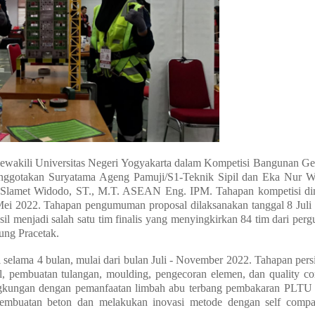
ewakili Universitas Negeri Yogyakarta dalam Kompetisi Bangunan G
eranggotakan Suryatama Ageng Pamuji/S1-Teknik Sipil dan Eka Nur 
. Slamet Widodo, ST., M.T. ASEAN Eng. IPM. Tahapan kompetisi di
Mei 2022. Tahapan pengumuman proposal dilaksanakan tanggal 8 Juli
il menjadi salah satu tim finalis yang menyingkirkan 84 tim dari perg
ung Pracetak.
 selama 4 bulan, mulai dari bulan Juli - November 2022. Tahapan pers
al, pembuatan tulangan, moulding, pengecoran elemen, dan quality con
ngkungan dengan pemanfaatan limbah abu terbang pembakaran PLTU
embuatan beton dan melakukan inovasi metode dengan self compa