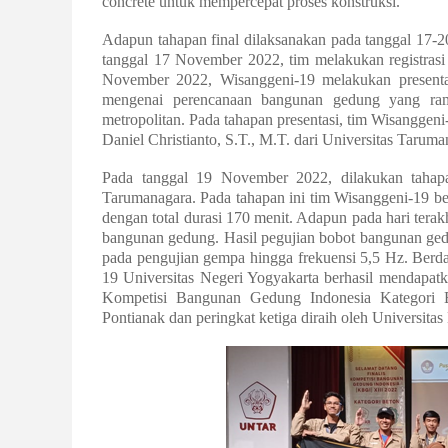
concrete untuk mempercepat proses konstruksi.
Adapun tahapan final dilaksanakan pada tanggal 17-2
tanggal 17 November 2022, tim melakukan registrasi 
November 2022, Wisanggeni-19 melakukan present
mengenai perencanaan bangunan gedung yang ram
metropolitan. Pada tahapan presentasi, tim Wisanggeni-
Daniel Christianto, S.T., M.T. dari Universitas Tarum
Pada tanggal 19 November 2022, dilakukan tahap
Tarumanagara. Pada tahapan ini tim Wisanggeni-19 berh
dengan total durasi 170 menit. Adapun pada hari ter
bangunan gedung. Hasil pegujian bobot bangunan gedu
pada pengujian gempa hingga frekuensi 5,5 Hz. Berdas
19 Universitas Negeri Yogyakarta berhasil mendapat
Kompetisi Bangunan Gedung Indonesia Kategori Be
Pontianak dan peringkat ketiga diraih oleh Universita