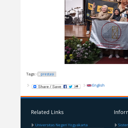
Tags:
prestasi
English
Related Links
Infor
Universitas Negeri Yogyakarta
Siste