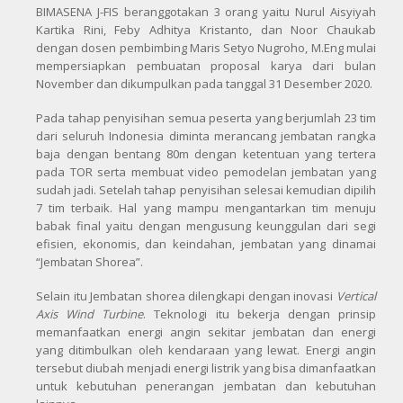
BIMASENA J-FIS beranggotakan 3 orang yaitu Nurul Aisyiyah
Kartika Rini, Feby Adhitya Kristanto, dan Noor Chaukab
dengan dosen pembimbing Maris Setyo Nugroho, M.Eng mulai
mempersiapkan pembuatan proposal karya dari bulan
November dan dikumpulkan pada tanggal 31 Desember 2020.
Pada tahap penyisihan semua peserta yang berjumlah 23 tim
dari seluruh Indonesia diminta merancang jembatan rangka
baja dengan bentang 80m dengan ketentuan yang tertera
pada TOR serta membuat video pemodelan jembatan yang
sudah jadi. Setelah tahap penyisihan selesai kemudian dipilih
7 tim terbaik. Hal yang mampu mengantarkan tim menuju
babak final yaitu dengan mengusung keunggulan dari segi
efisien, ekonomis, dan keindahan, jembatan yang dinamai
“Jembatan Shorea”.
Selain itu Jembatan shorea dilengkapi dengan inovasi
Vertical
Axis Wind Turbine
. Teknologi itu bekerja dengan prinsip
memanfaatkan energi angin sekitar jembatan dan energi
yang ditimbulkan oleh kendaraan yang lewat. Energi angin
tersebut diubah menjadi energi listrik yang bisa dimanfaatkan
untuk kebutuhan penerangan jembatan dan kebutuhan