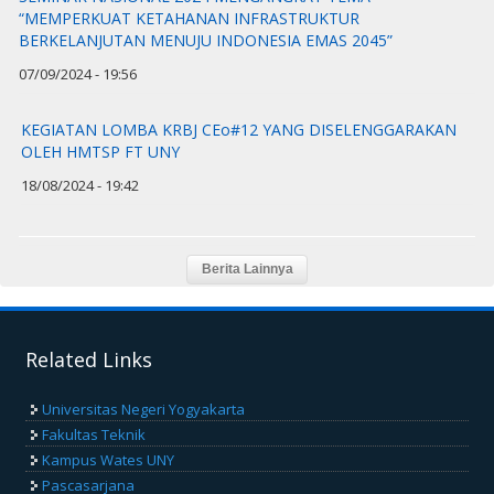
“MEMPERKUAT KETAHANAN INFRASTRUKTUR
BERKELANJUTAN MENUJU INDONESIA EMAS 2045”
07/09/2024 - 19:56
KEGIATAN LOMBA KRBJ CEo#12 YANG DISELENGGARAKAN
OLEH HMTSP FT UNY
18/08/2024 - 19:42
Related Links
Universitas Negeri Yogyakarta
Fakultas Teknik
Kampus Wates UNY
Pascasarjana